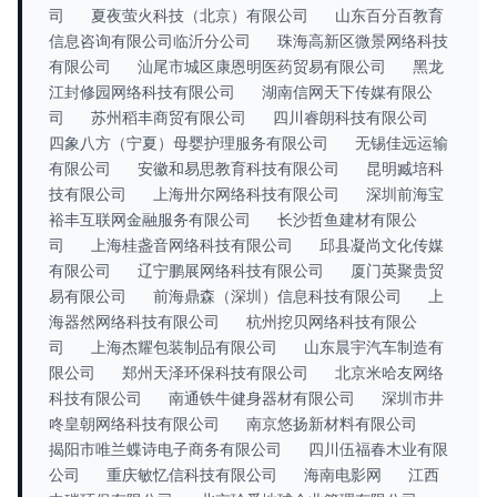
司
夏夜萤火科技（北京）有限公司
山东百分百教育
信息咨询有限公司临沂分公司
珠海高新区微景网络科技
有限公司
汕尾市城区康恩明医药贸易有限公司
黑龙
江封修园网络科技有限公司
湖南信网天下传媒有限公
司
苏州稻丰商贸有限公司
四川睿朗科技有限公司
四象八方（宁夏）母婴护理服务有限公司
无锡佳远运输
有限公司
安徽和易思教育科技有限公司
昆明臧培科
技有限公司
上海卅尔网络科技有限公司
深圳前海宝
裕丰互联网金融服务有限公司
长沙哲鱼建材有限公
司
上海桂盏音网络科技有限公司
邱县凝尚文化传媒
有限公司
辽宁鹏展网络科技有限公司
厦门英聚贵贸
易有限公司
前海鼎森（深圳）信息科技有限公司
上
海器然网络科技有限公司
杭州挖贝网络科技有限公
司
上海杰耀包装制品有限公司
山东晨宇汽车制造有
限公司
郑州天泽环保科技有限公司
北京米哈友网络
科技有限公司
南通铁牛健身器材有限公司
深圳市井
咚皇朝网络科技有限公司
南京悠扬新材料有限公司
揭阳市唯兰蝶诗电子商务有限公司
四川伍福春木业有限
公司
重庆敏忆信科技有限公司
海南电影网
江西